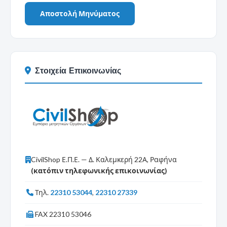
Στοιχεία Επικοινωνίας
CivilShop Ε.Π.Ε. — Δ. Καλεμκερή 22Α, Ραφήνα
(κατόπιν τηλεφωνικής επικοινωνίας)
Τηλ.
22310 53044
,
22310 27339
FAX 22310 53046