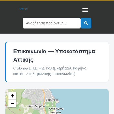
Επικοινωνία — Υποκατάστημα
Αττικής
CivilShop Ε.Π.Ε. — Δ. Καλεμκερή 22Α, Ραφήνα
(κατόπιν τηλεφωνικής επικοινωνίας)
+
−