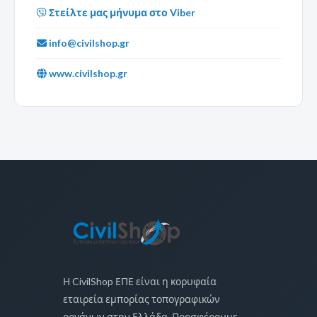
Στείλτε μας μήνυμα στο Viber
info@civilshop.gr
www.civilshop.gr
Η CivilShop ΕΠΕ είναι η κορυφαία
εταιρεία εμπορίας τοπογραφικών
οργάνων στην Ελλάδα. Προσφέρουμε