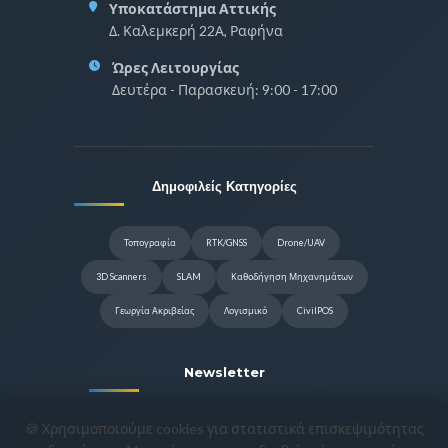
Υποκατάστημα Αττικής
Δ. Καλεμκερή 22Α, Ραφήνα
Ώρες Λειτουργίας
Δευτέρα - Παρασκευή: 9:00 - 17:00
Δημοφιλείς Κατηγορίες
Τοπογραφία
RTK/GNSS
Drone/UAV
3D Scanners
SLAM
Καθοδήγηση Μηχανημάτων
Γεωργία Ακριβείας
Λογισμικό
CivilPOS
Newsletter
Γραφτείτε για να λαμβάνετε τις
🍪 Χρησιμοποιούμε cookies για στατιστικά επισκεψιμότητας