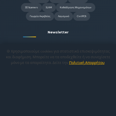
3D Scanners
SLAM
Καθοδήγηση Μηχανημάτων
Γεωργία Ακριβείας
Λογισμικό
CivilPOS
Newsletter
Γραφτείτε για να λαμβάνετε τις
🍪 Χρησιμοποιούμε cookies για στατιστικά επισκεψιμότητας
προσφορές και τα νέα προϊόντα μας.
και διαφήμιση. Μπορείτε να τα αποδεχθείτε ή να συνεχίσετε
μόνο με τα απαραίτητα. Δείτε την
Πολιτική Απορρήτου
.
Εγγραφή
Copyright © 2022-2026
CivilShop Μον.