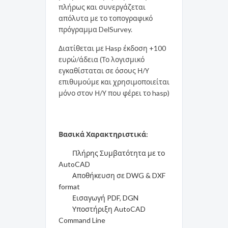
πλήρως και συνεργάζεται
απόλυτα με το τοπογραφικό
πρόγραμμα DelSurvey.
Διατίθεται με Hasp έκδοση +100
ευρώ/άδεια (Το λογισμικό
εγκαθίσταται σε όσους Η/Υ
επιθυμούμε και χρησιμοποιείται
μόνο στον Η/Υ που φέρει το hasp)
Βασικά Χαρακτηριστικά:
Πλήρης Συμβατότητα με το
AutoCAD
Αποθήκευση σε DWG & DXF
format
Εισαγωγή PDF, DGN
Υποστήριξη AutoCAD
Command Line