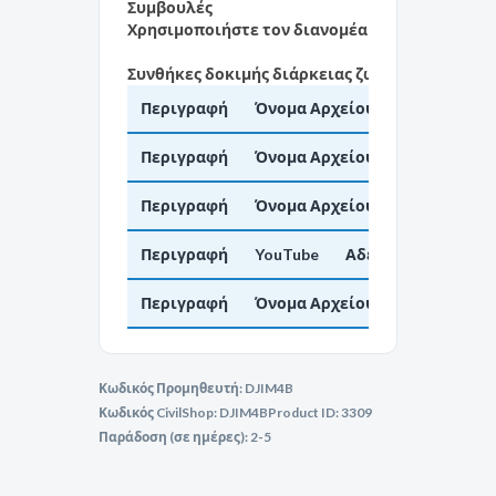
Συμβουλές
Χρησιμοποιήστε τον διανομέα φόρτισης σειράς 
Συνθήκες δοκιμής διάρκειας ζωής μπαταρίας: 
Περιγραφή
Όνομα Αρχείου
Αδειοδότη
Περιγραφή
Όνομα Αρχείου
Αδειοδότη
Περιγραφή
Όνομα Αρχείου
Αδειοδότη
Περιγραφή
YouTube
Αδειοδότηση
Περιγραφή
Όνομα Αρχείου
Αδειοδότη
Κωδικός Προμηθευτή:
DJIM4B
Κωδικός CivilShop:
DJIM4B
Product ID:
3309
Παράδοση (σε ημέρες):
2-5