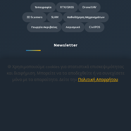
Τοπογραφία
RTK/GNSS
Drone/UAV
3D Scanners
SLAM
Καθοδήγηση Μηχανημάτων
Γεωργία Ακριβείας
Λογισμικό
CivilPOS
Newsletter
Γραφτείτε για να λαμβάνετε τις
🍪 Χρησιμοποιούμε cookies για στατιστικά επισκεψιμότητας
προσφορές και τα νέα προϊόντα μας.
και διαφήμιση. Μπορείτε να τα αποδεχθείτε ή να συνεχίσετε
μόνο με τα απαραίτητα. Δείτε την
Πολιτική Απορρήτου
.
Εγγραφή