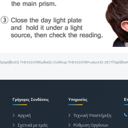
Προμηθευτή:
THE01507B
Κωδικός CivilShop:
THE01507B
Product ID:
2877
Παράδοση 
Γρήγορες Συνδέσεις
Υπηρεσίες
Ε
Αρχική
Τεχνική Υποστήριξη
Σχετικά με εμάς
Ρύθμιση Οργάνων