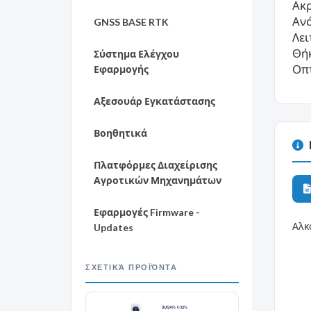
Ακρ
Ανά
GNSS BASE RTK
Λει
Θήκ
Σύστημα Ελέγχου
Οπτ
Εφαρμογής
Αξεσουάρ Εγκατάστασης
Βοηθητικά
Πλατφόρμες Διαχείρισης
Αγροτικών Μηχανημάτων
Εφαρμογές Firmware -
Αλκ
Updates
ΣΧΕΤΙΚΆ ΠΡΟΪΌΝΤΑ