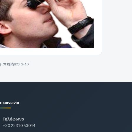
(σε ημέρες):
2-10
πικοινωνία
Τηλέφωνο
+30 22310 53044