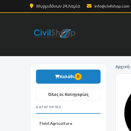
Μυρμιδόνων 24,Λαμία
info@civilshop.com
Αρχική
›
Καλάθι
0
ΚΑΤΗΓΟΡΊΕΣ
Field Agriculture