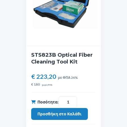
STS823B Optical Fiber
Cleaning Tool Kit
€ 223,20
με ΦΠΑ 24%
€
180
χωρίς ΦΠΑ
Ποσότητα: