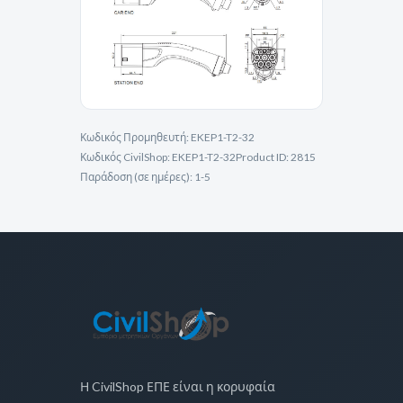
Κωδικός Προμηθευτή:
EKEP1-T2-32
Κωδικός CivilShop:
EKEP1-T2-32
Product ID:
2815
Παράδοση (σε ημέρες):
1-5
Η CivilShop ΕΠΕ είναι η κορυφαία