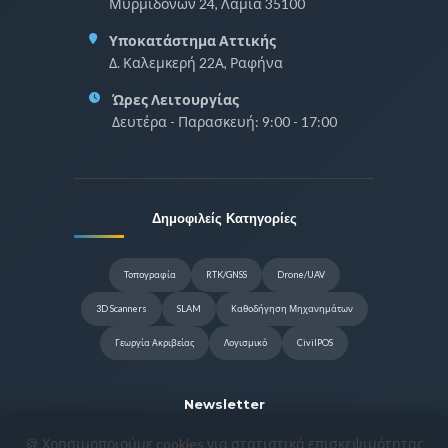
Μυρμιδόνων 24, Λαμία 35100
Υποκατάστημα Αττικής
Δ. Καλεμκερή 22Α, Ραφήνα
Ώρες Λειτουργίας
Δευτέρα - Παρασκευή: 9:00 - 17:00
Δημοφιλείς Κατηγορίες
Τοπογραφία
RTK/GNSS
Drone/UAV
3D Scanners
SLAM
Καθοδήγηση Μηχανημάτων
Γεωργία Ακριβείας
Λογισμικό
CivilPOS
Newsletter
🍪 Χρησιμοποιούμε cookies για στατιστικά επισκεψιμότητας