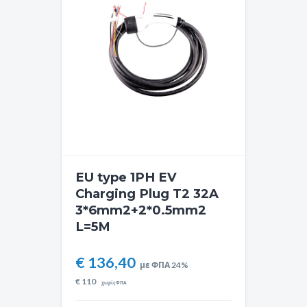
EU type 1PH EV
Charging Plug T2 32A
3*6mm2+2*0.5mm2
L=5M
€ 136,40
με ΦΠΑ 24%
€
110
χωρίς ΦΠΑ