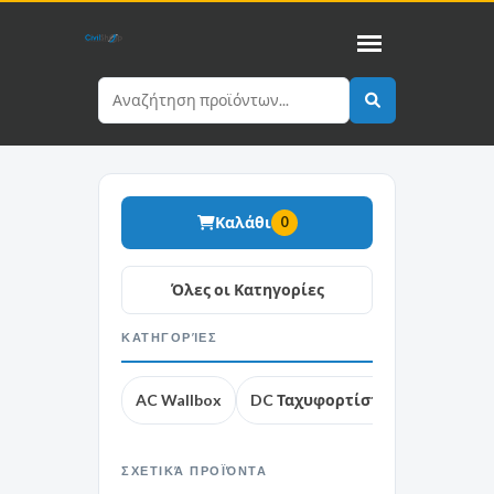
Καλάθι
0
ΚΑΤΗΓΟΡΊΕΣ
AC Wallbox
DC Ταχυφορτίστες
AC φορη
ΣΧΕΤΙΚΆ ΠΡΟΪΌΝΤΑ