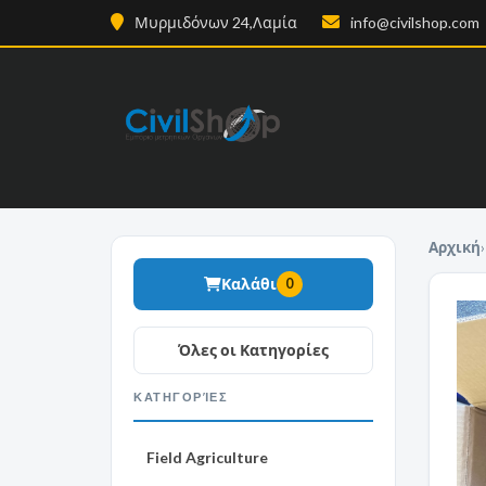
Μυρμιδόνων 24,Λαμία
info@civilshop.com
Αρχική
›
Καλάθι
0
ΚΑΤΗΓΟΡΊΕΣ
Field Agriculture