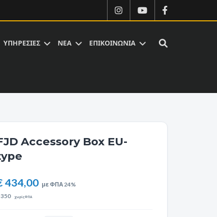
ΥΠΗΡΕΣΙΕΣ
ΝΕΑ
ΕΠΙΚΟΙΝΩΝΙΑ
FJD Accessory Box EU-
type
€ 434,00
με ΦΠΑ 24%
€
350
χωρίς ΦΠΑ