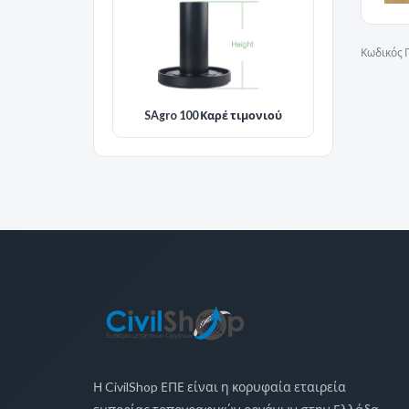
Κωδικός 
SAgro 100 Καρέ τιμονιού
Η CivilShop ΕΠΕ είναι η κορυφαία εταιρεία