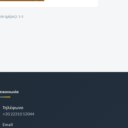
σε ημέρες):
1-5
πικοινωνία
Τηλέφωνο
+30 22310 53044
Email