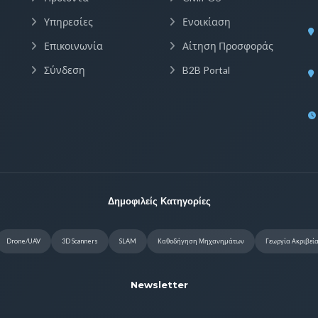
Υπηρεσίες
Ενοικίαση
Επικοινωνία
Αίτηση Προσφοράς
Σύνδεση
B2B Portal
Δημοφιλείς Κατηγορίες
Drone/UAV
3D Scanners
SLAM
Καθοδήγηση Μηχανημάτων
Γεωργία Ακριβεί
Newsletter