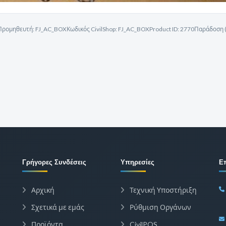
Προμηθευτή:
FJ_AC_BOX
Κωδικός CivilShop:
FJ_AC_BOX
Product ID:
2770
Παράδοση (
Γρήγορες Συνδέσεις
Υπηρεσίες
Ε
Αρχική
Τεχνική Υποστήριξη
Σχετικά με εμάς
Ρύθμιση Οργάνων
Προϊόντα
CivilPOS