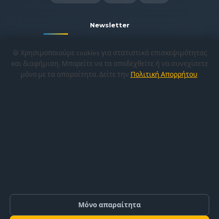
Newsletter
Γραφτείτε για να λαμβάνετε τις
🍪 Χρησιμοποιούμε cookies για στατιστικά επισκεψιμότητας
προσφορές και τα νέα προϊόντα μας.
και διαφήμιση. Μπορείτε να τα αποδεχθείτε ή να συνεχίσετε
μόνο με τα απαραίτητα. Δείτε την
Πολιτική Απορρήτου
.
Εγγραφή
Copyright © 2022-2026
CivilShop Μον.
Ε.Π.Ε.
— Αρ. ΓΕΜΗ 022414554000. All
rights reserved. | Site Ver: 8.6
Μόνο απαραίτητα
Πολιτική Απορρήτου
Όροι Χρήσης
Ρυθμίσεις Cookies