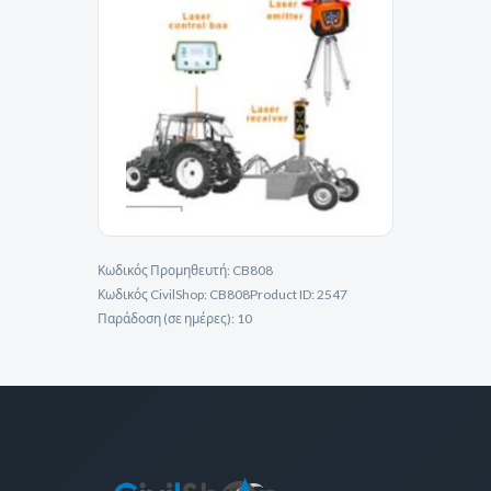
Κωδικός Προμηθευτή:
CB808
Κωδικός CivilShop:
CB808
Product ID:
2547
Παράδοση (σε ημέρες):
10