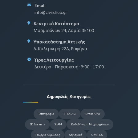
Email
info@civilshop.gr
Κεντρικό Κατάστημα
Μυρμιδόνων 24, Λαμία 35100
Υποκατάστημα Αττικής
Δ. Καλεμκερή 22Α, Ραφήνα
Ώρες Λειτουργίας
Δευτέρα - Παρασκευή: 9:00 - 17:00
Δημοφιλείς Κατηγορίες
Τοπογραφία
RTK/GNSS
Drone/UAV
3D Scanners
SLAM
Καθοδήγηση Μηχανημάτων
Γεωργία Ακριβείας
Λογισμικό
CivilPOS