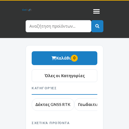
Καλάθι
0
ΚΑΤΗΓΟΡΊΕΣ
Δέκτες GNSS RTK
Γεωδαιτικοί σταθμοί
ΣΧΕΤΙΚΆ ΠΡΟΪΌΝΤΑ