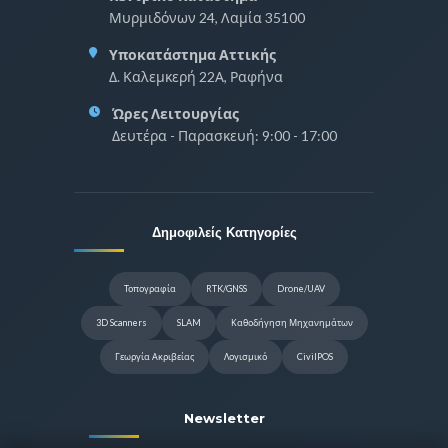
Μυρμιδόνων 24, Λαμία 35100
Υποκατάστημα Αττικής
Δ. Καλεμκερή 22Α, Ραφήνα
Ώρες Λειτουργίας
Δευτέρα - Παρασκευή: 9:00 - 17:00
Δημοφιλείς Κατηγορίες
Τοπογραφία
RTK/GNSS
Drone/UAV
3D Scanners
SLAM
Καθοδήγηση Μηχανημάτων
Γεωργία Ακριβείας
Λογισμικό
CivilPOS
Newsletter