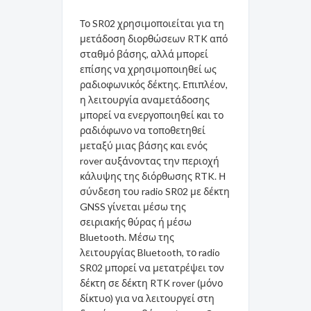
Το SR02 χρησιμοποιείται για τη
μετάδοση διορθώσεων RTK από
σταθμό βάσης, αλλά μπορεί
επίσης να χρησιμοποιηθεί ως
ραδιοφωνικός δέκτης. Επιπλέον,
η λειτουργία αναμετάδοσης
μπορεί να ενεργοποιηθεί και το
ραδιόφωνο να τοποθετηθεί
μεταξύ μιας βάσης και ενός
rover αυξάνοντας την περιοχή
κάλυψης της διόρθωσης RTK. Η
σύνδεση του radio SR02 με δέκτη
GNSS γίνεται μέσω της
σειριακής θύρας ή μέσω
Bluetooth. Μέσω της
λειτουργίας Bluetooth, το radio
SR02 μπορεί να μετατρέψει τον
δέκτη σε δέκτη RTK rover (μόνο
δίκτυο) για να λειτουργεί στη