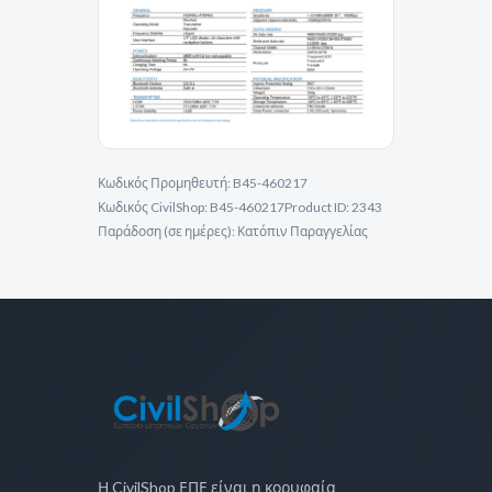
Κωδικός Προμηθευτή:
B45-460217
Κωδικός CivilShop:
B45-460217
Product ID:
2343
Παράδοση (σε ημέρες):
Κατόπιν Παραγγελίας
Η CivilShop ΕΠΕ είναι η κορυφαία