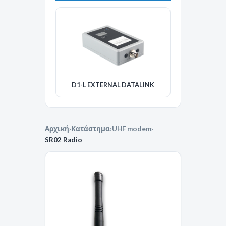
D1-L EXTERNAL DATALINK
Αρχική
›
Κατάστημα
›
UHF modem
›
SR02 Radio