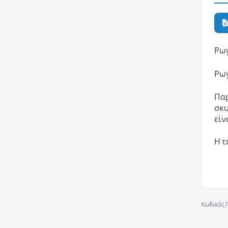
Ρωγ
Ρωγ
Παρ
σκυ
είν
Η τ
Κωδικός 