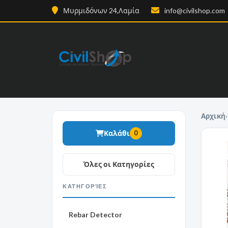
Μυρμιδόνων 24,Λαμία
info@civilshop.com
Αρχική
›
Καλάθι
0
ΚΑΤΗΓΟΡΊΕΣ
Rebar Detector