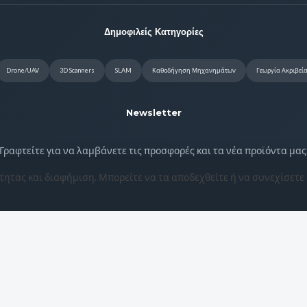
Δημοφιλείς Κατηγορίες
Drone/UAV
3D Scanners
SLAM
Καθοδήγηση Μηχανημάτων
Γεωργία Ακριβεί
Newsletter
Γραφτείτε για να λαμβάνετε τις προσφορές και τα νέα προϊόντα μας
τητας και διαφήμιση. Μπορείτε να τα αποδεχθείτε ή να συνεχίσετε
Εγγραφή
ΜΗ 022414554000. All rights reserved. | Site Ver: 8.6