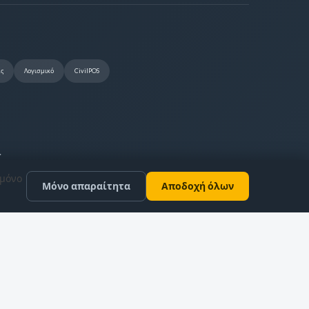
ας
Λογισμικό
CivilPOS
.
 μόνο
Μόνο απαραίτητα
Αποδοχή όλων
Πολιτική Απορρήτου
Όροι Χρήσης
Ρυθμίσεις Cookies
Επικοινωνία