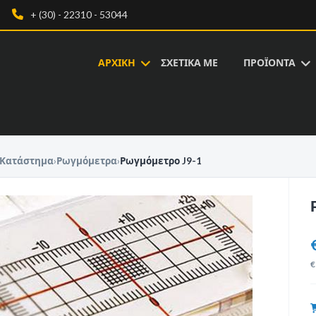
+ (30) - 22310 - 53044
ΑΡΧΙΚΗ
ΣΧΕΤΙΚΑ ΜΕ
ΠΡΟΪΟΝΤΑ
Κατάστημα
›
Ρωγμόμετρα
›
Ρωγμόμετρο J9-1