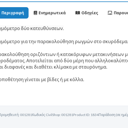
Περιγραφή
Ενημερωτικά
Οδηγίες
Παρουσ
μόμετρο δύο κατευθύνσεων.
μόμετρο για την παρακολούθηση ρωγμών στο σκυρόδεμα
ακολούθηση οριζόντιων ή κατακόρυφων μετακινήσεων με 
ροδέματος. Αποτελείται από δύο μέρη που αλληλοκαλύπτον
αι διαφανές και διαθέτει κλίμακα με σταυρόνημα.
οποθέτηση γίνεται με βίδες ή με κόλλα.
Προμηθευτή:
001281
Κωδικός CivilShop:
001281
Product ID:
1834
Παράδοση (σε ημέρ