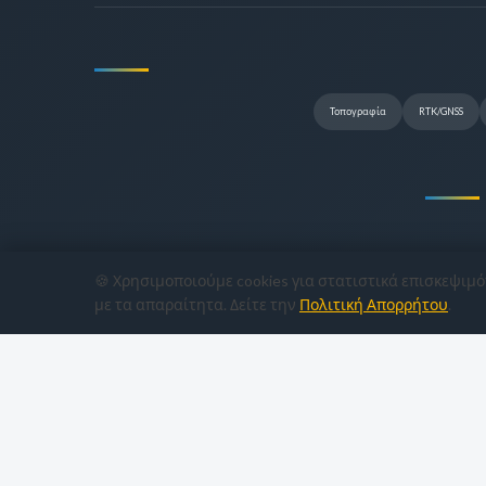
Τοπογραφία
RTK/GNSS
🍪 Χρησιμοποιούμε cookies για στατιστικά επισκεψιμό
με τα απαραίτητα. Δείτε την
Πολιτική Απορρήτου
.
Copyright © 2022-2026
CivilShop Μον. Ε.Π.Ε.
— Αρ. ΓΕ