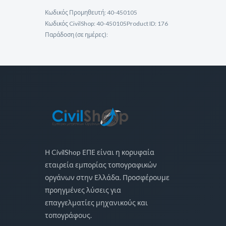
Κωδικός Προμηθευτή:
40-450105
Κωδικός CivilShop:
40-450105
Product ID:
176
Παράδοση (σε ημέρες):
Η CivilShop ΕΠΕ είναι η κορυφαία
εταιρεία εμπορίας τοπογραφικών
οργάνων στην Ελλάδα. Προσφέρουμε
προηγμένες λύσεις για
επαγγελματίες μηχανικούς και
τοπογράφους.