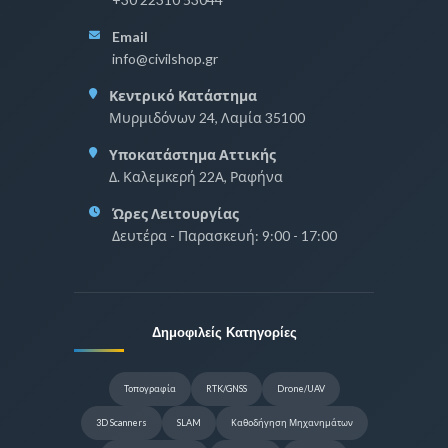
Email
info@civilshop.gr
Κεντρικό Κατάστημα
Μυρμιδόνων 24, Λαμία 35100
Υποκατάστημα Αττικής
Δ. Καλεμκερή 22Α, Ραφήνα
Ώρες Λειτουργίας
Δευτέρα - Παρασκευή: 9:00 - 17:00
Δημοφιλείς Κατηγορίες
Τοπογραφία
RTK/GNSS
Drone/UAV
3D Scanners
SLAM
Καθοδήγηση Μηχανημάτων