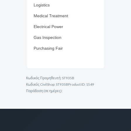
Logistics
Medical Treatment
Electrical Power
Gas Inspection
Purchasing Fair
Κωδικός Προμηθευτή:
ST935B
Κωδικός CivilShop:
ST935B
Product ID:
1549
Παράδοση (σε ημέρες):