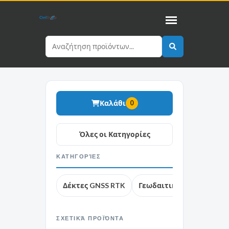
Καλάθι
0
ΚΑΤΗΓΟΡΊΕΣ
Δέκτες GNSS RTK
Γεωδαιτικοί σταθμοί
ΣΧΕΤΙΚΆ ΠΡΟΪΌΝΤΑ