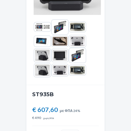
ST935B
€ 607,60
με ΦΠΑ 24%
€
490
χωρίς ΦΠΑ