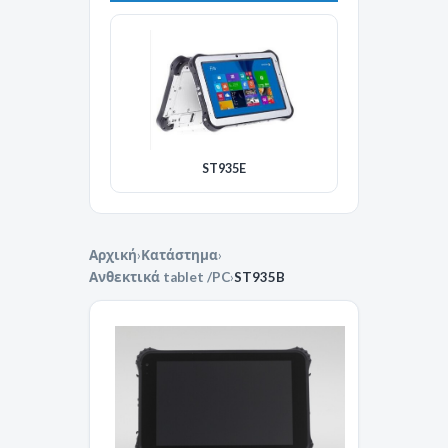
ST935E
Αρχική
›
Κατάστημα
›
Ανθεκτικά tablet /PC
›
ST935B