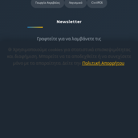
Γεωργία Ακριβείας
Λογισμικό
CivilPOS
Newsletter
Γραφτείτε για να λαμβάνετε τις
προσφορές και τα νέα προϊόντα μας.
🍪 Χρησιμοποιούμε cookies για στατιστικά επισκεψιμότητας
και διαφήμιση. Μπορείτε να τα αποδεχθείτε ή να συνεχίσετε
μόνο με τα απαραίτητα. Δείτε την
Πολιτική Απορρήτου
.
Εγγραφή
Copyright © 2022-2026
CivilShop Μον.
Ε.Π.Ε.
— Αρ. ΓΕΜΗ 022414554000. All
rights reserved. | Site Ver: 8.6