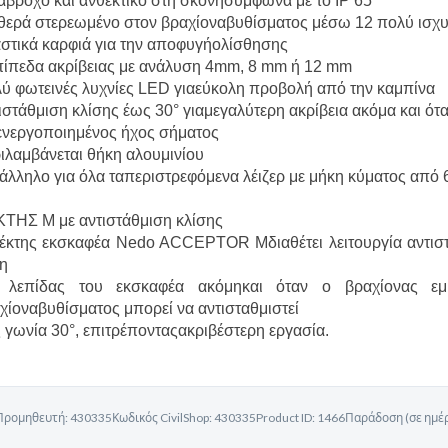
άβροχο και ανθεκτικό στη σκόνησύμφωνα με το IP 65
θερά στερεωμένο στον βραχίοναβυθίσματος μέσω 12 πολύ ισχ
στικά καρφιά για την αποφυγήολίσθησης
πίπεδα ακρίβειας με ανάλυση 4mm, 8 mm ή 12 mm
ύ φωτεινές λυχνίες LED γιαεύκολη προβολή από την καμπίνα
ιστάθμιση κλίσης έως 30° γιαμεγαλύτερη ακρίβεια ακόμα και ότα
νεργοποιημένος ήχος σήματος
ιλαμβάνεται θήκη αλουμινίου
άλληλο για όλα ταπεριστρεφόμενα λέιζερ με μήκη κύματος από
ΤΗΣ M με αντιστάθμιση κλίσης
έκτης εκσκαφέα Nedo ACCEPTOR Mδιαθέτει λειτουργία αντιστάθ
η
 λεπίδας του εκσκαφέα ακόμηκαι όταν ο βραχίονας εμβ
χίοναβυθίσματος μπορεί να αντισταθμιστεί
 γωνία 30°, επιτρέπονταςακριβέστερη εργασία.
Προμηθευτή:
430335
Κωδικός CivilShop:
430335
Product ID:
1466
Παράδοση (σε ημέρ