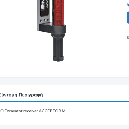
Σύντομη Περιγραφή
O Excavator receiver ACCEPTOR M