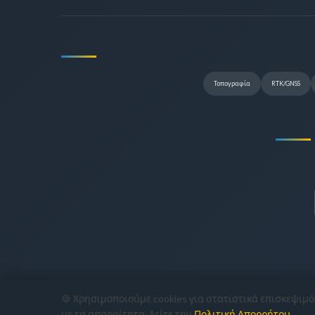
Τοπογραφία
RTK/GNSS
🍪 Χρησιμοποιούμε cookies για στατιστικά επισκεψιμό
Copyright © 2022-2026
CivilShop Μον. Ε.Π.Ε.
— Αρ. ΓΕ
με τα απαραίτητα. Δείτε την
Πολιτική Απορρήτου
.