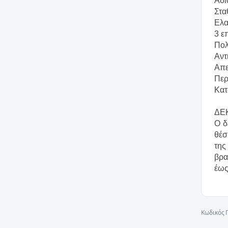
Αδι
Στα
Ελα
3 ε
Πολ
Αντ
Απε
Περ
Κατ
ΔΕΚ
Ο δ
θέσ
της
βρα
έως
Κωδικός 