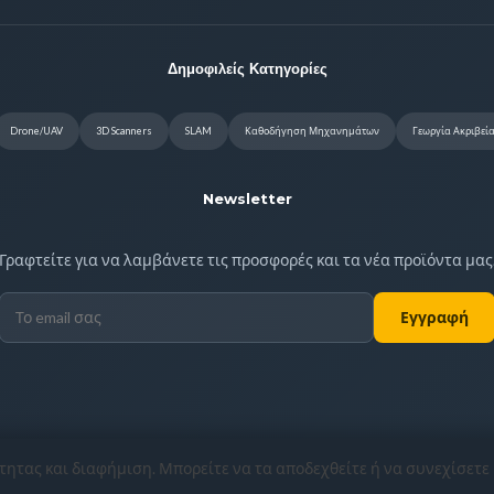
Δημοφιλείς Κατηγορίες
Drone/UAV
3D Scanners
SLAM
Καθοδήγηση Μηχανημάτων
Γεωργία Ακριβεί
Newsletter
Γραφτείτε για να λαμβάνετε τις προσφορές και τα νέα προϊόντα μας
Εγγραφή
τητας και διαφήμιση. Μπορείτε να τα αποδεχθείτε ή να συνεχίσετε
ΜΗ 022414554000. All rights reserved. | Site Ver: 8.6