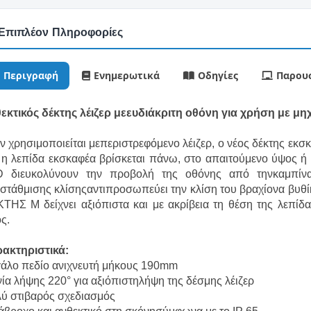
Επιπλέον Πληροφορίες
Περιγραφή
Ενημερωτικά
Οδηγίες
Παρουσ
εκτικός δέκτης λέιζερ μεευδιάκριτη οθόνη για χρήση με μ
ν χρησιμοποιείται μεπεριστρεφόμενο λέιζερ, ο νέος δέκτης ε
 η λεπίδα εκσκαφέα βρίσκεται πάνω, στο απαιτούμενο ύψος ή 
 διευκολύνουν την προβολή της οθόνης από τηνκαμπίνα
ιστάθμισης κλίσηςαντιπροσωπεύει την κλίση του βραχίονα βυθί
ΤΗΣ Μ δείχνει αξιόπιστα και με ακρίβεια τη θέση της λεπίδ
ς.
ακτηριστικά:
άλο πεδίο ανιχνευτή μήκους 190mm
ία λήψης 220° για αξιόπιστηλήψη της δέσμης λέιζερ
ύ στιβαρός σχεδιασμός