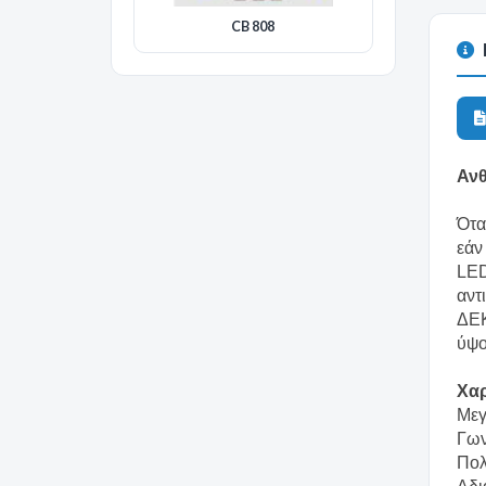
CB 808
Ανθ
Ότα
εάν
LED
αντ
ΔΕΚ
ύψο
Χαρ
Μεγ
Γων
Πολ