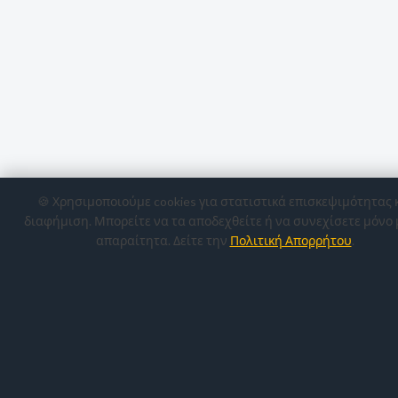
🍪 Χρησιμοποιούμε cookies για στατιστικά επισκεψιμότητας 
διαφήμιση. Μπορείτε να τα αποδεχθείτε ή να συνεχίσετε μόνο 
απαραίτητα. Δείτε την
Πολιτική Απορρήτου
.