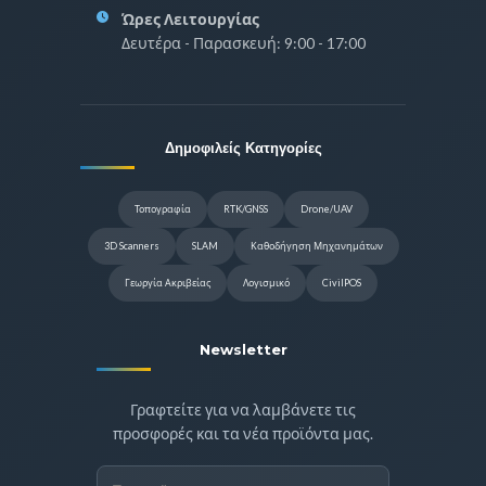
Ώρες Λειτουργίας
Δευτέρα - Παρασκευή: 9:00 - 17:00
Δημοφιλείς Κατηγορίες
Τοπογραφία
RTK/GNSS
Drone/UAV
3D Scanners
SLAM
Καθοδήγηση Μηχανημάτων
Γεωργία Ακριβείας
Λογισμικό
CivilPOS
Newsletter
Γραφτείτε για να λαμβάνετε τις
προσφορές και τα νέα προϊόντα μας.