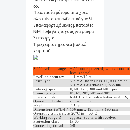
65.
Προστασία ρότορα από χυτο
αλουμίνιο και ανθεκτικό γυαλί.
Επαναφορτιζόμενες μπαταρίες
NiMH υψηλής ισχύος για μακρά
λειτουργία.
Τηλεχειριστήριο για βολικό
χειρισμό.
Self-levelling range
± 5° motor-powered, with automatic
level control
Levelling accuracy
± 1 mm/10 m
Laser type
< 5 mW, laser class 3R, 635 nm or
< 1 mW Laserklasse 2, 635 nm
Rotating speed
0, 60, 120, 300 and 600 rpm
Scanning angle
0°, 6°, 20°, 50° and 90°
Power supply
NiMH rechargeable batteries 4,8 V
Operation duration
approx. 30 h
Weight
2.3 kg
Dimensions (W/D/H)
136 mm x 195 mm x 190 mm
Operating temperature
-20°C to + 50°C
Working range Ø
approx. 300 m with receiver
Protection class
IP 65
Connecting thread
5/8