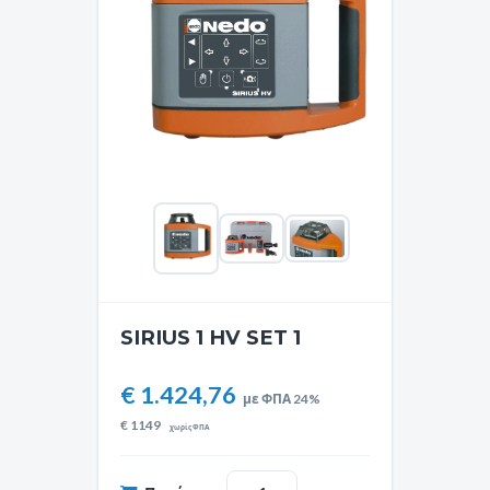
SIRIUS 1 HV SET 1
€ 1.424,76
με ΦΠΑ 24%
€
1149
χωρίς ΦΠΑ