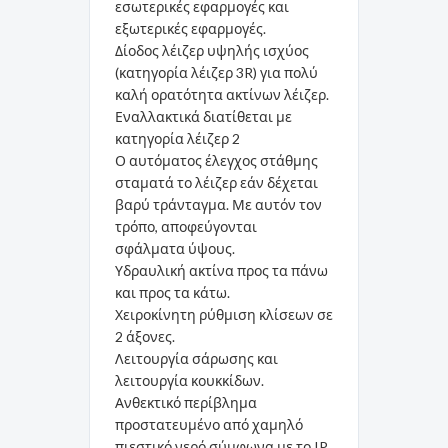
εσωτερικές εφαρμογές και
εξωτερικές εφαρμογές.
Δίοδος λέιζερ υψηλής ισχύος
(κατηγορία λέιζερ 3R) για πολύ
καλή ορατότητα ακτίνων λέιζερ.
Εναλλακτικά διατίθεται με
κατηγορία λέιζερ 2
Ο αυτόματος έλεγχος στάθμης
σταματά το λέιζερ εάν δέχεται
βαρύ τράνταγμα. Με αυτόν τον
τρόπο, αποφεύγονται
σφάλματα ύψους.
Υδραυλική ακτίνα προς τα πάνω
και προς τα κάτω.
Χειροκίνητη ρύθμιση κλίσεων σε
2 άξονες.
Λειτουργία σάρωσης και
λειτουργία κουκκίδων.
Ανθεκτικό περίβλημα
προστατευμένο από χαμηλό
πιεστικό νερό σύμφωνα με το IP