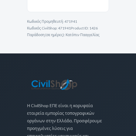
Κωδικός Προμηθευτή:
471941
Κωδικός CivilShop:
471941
Product ID:
1426
Παράδοση (σε ημέρες):
Κατόπιν Πααγγελίας
Η CivilShop ΕΠΕ είναι η κορυφαία
εταιρεία εμπορίας τοπογραφικών
οργάνων στην Ελλάδα. Προσφέρουμε
προηγμένες λύσεις για
επαγγελματίες μηχανικούς και