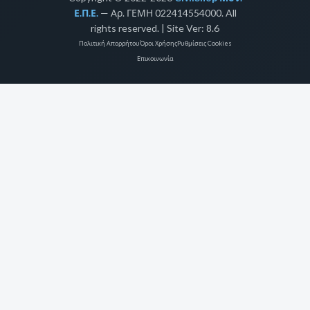
Ε.Π.Ε.
— Αρ. ΓΕΜΗ 022414554000. All
rights reserved. | Site Ver: 8.6
Πολιτική Απορρήτου
Όροι Χρήσης
Ρυθμίσεις Cookies
Επικοινωνία