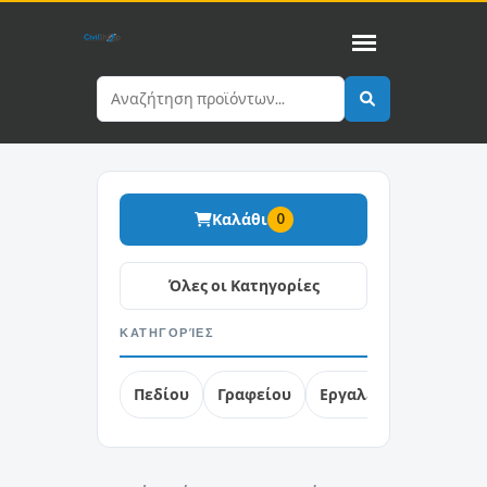
Καλάθι
0
ΚΑΤΗΓΟΡΊΕΣ
Πεδίου
Γραφείου
Εργαλεία
Free Soft