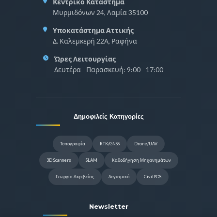
Κεντρικό Κατάστημα
Μυρμιδόνων 24, Λαμία 35100
Υποκατάστημα Αττικής
Δ. Καλεμκερή 22Α, Ραφήνα
Ώρες Λειτουργίας
Δευτέρα - Παρασκευή: 9:00 - 17:00
Δημοφιλείς Κατηγορίες
Τοπογραφία
RTK/GNSS
Drone/UAV
3D Scanners
SLAM
Καθοδήγηση Μηχανημάτων
Γεωργία Ακριβείας
Λογισμικό
CivilPOS
Newsletter