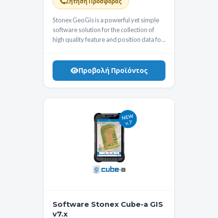
Ζήτηση Προσφοράς
Stonex GeoGis is a powerful yet simple
software solution for the collection of
high quality feature and position data for
GIS update and maintenance. GeoGis
software provides simple and efficient
workflows to capture high quality data
Προβολή Προϊόντος
quickly and easily. GeoGis is an option
that can be embedded into handheld GIS
systems.
GeoGis is developed for
Windows Mobile.
Software Stonex Cube-a GIS
v7.x