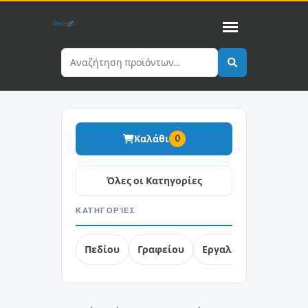
Καλάθι
0
ΚΑΤΗΓΟΡΊΕΣ
Πεδίου
Γραφείου
Εργαλεία
Free Soft