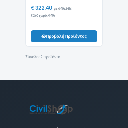
€ 322,40
με ΦΠΑ 24%
€ 260 χωρίς ΦΠΑ
Προβολή Προϊόντος
Σύνολο:
2 προϊόντα