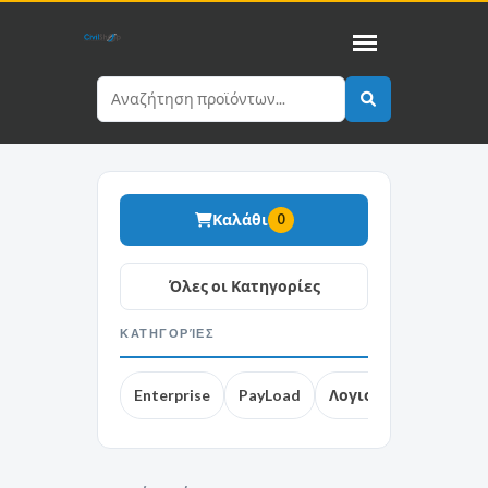
Καλάθι
0
ΚΑΤΗΓΟΡΊΕΣ
Enterprise
PayLoad
Λογισμικό 3Δ
The