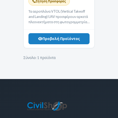
Ζήτηση Προσφοράς
Τα αεροπλάνα VTOL (Vertical Takeoff
and Landing) UAV προσφέρουν αρκετά
πλεονεκτήματα στη φωτογραμμετρία,
ιδίως όταν χρησιμοποιούνται για
αεροφωτογραφία και ανίχνευση με
χρήση εικόνων. Ορισμένα από αυτά τα
Προβολή Προϊόντος
πλεονεκτήματα
περιλαμβάνουν:
Ευελιξία στην
Απογείωση και Προσεδάφιση: Τα
Σύνολο:
1 προϊόντα
αεροπλάνα VTOL μπορούν να
απογειωθούν και να προσγειωθούν
κατακόρυφα, χωρίς την ανάγκη για
μεγάλες αποστάσεις απογείωσης ή
προσγείωσης. Αυτό τους επιτρέπει να
λειτουργούν από περιορισμένους
χώρους, όπως πεδία, βουνά ή αστικές
περιοχές.
Μεγαλύτερη Χωρητικότητα
Φορτίου: Τα VTOL UAV μπορούν να
φέρουν μεγαλύτερα φορτία
αισθητήρων και κάμερων σε σύγκριση
με τα πολυκόπτερα UAV, καθιστώντας