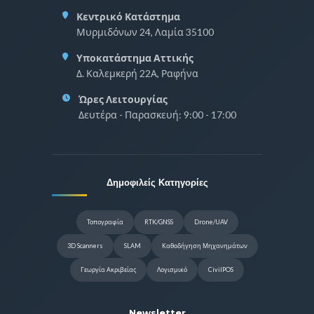
Κεντρικό Κατάστημα
Μυρμιδόνων 24, Λαμία 35100
Υποκατάστημα Αττικής
Δ. Καλεμκερή 22Α, Ραφήνα
Ώρες Λειτουργίας
Δευτέρα - Παρασκευή: 9:00 - 17:00
Δημοφιλείς Κατηγορίες
Τοπογραφία
RTK/GNSS
Drone/UAV
3D Scanners
SLAM
Καθοδήγηση Μηχανημάτων
Γεωργία Ακριβείας
Λογισμικό
CivilPOS
Newsletter